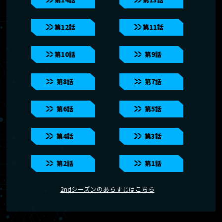
Blu-ray/DVD
第12話
第11話
MUSIC
音楽情報
第10話
第9話
第8話
第7話
第6話
第5話
第4話
第3話
第2話
第1話
2ndシーズンのあらすじはこちら