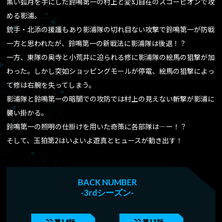
黒い弧月を手にした鈴鳴第一の村上と変幻自在のスコーピオンで攻
める影浦。
ABOUT
作品情報
銃手・北添の援護もあり影浦隊の切れ目ない攻撃で鈴鳴第一が防戦
一方と思われたが、鈴鳴第一の新戦法に影浦隊は後退！？
CHARACTER
キャラクター
一方、東隊の奥寺と小荒井に迫られる修に影浦隊の絵馬の狙撃が加
わった。しかし突如ショッピングモールが停電、絵馬の狙撃によっ
ONAIR
放送情報
て修は右腕を失ってしまう。
影浦隊と鈴鳴第一の暗闇での攻防では村上の見えない斬撃が影浦に
CAST/STAFF
キャスト/スタッフ
襲い掛かる。
鈴鳴第一の照明の仕掛けを用いた奇策に各部隊は―ー！？
MOVIE
ムービー
そして、玉狛第2はいよいよ遊真とヒュースが動き出す！
GOODS
グッズ
BACK NUMBER
-3rdシーズン-
EPISODE
あらすじ
第14話
第13話