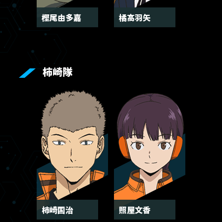
樫尾由多嘉
橘高羽矢
柿崎隊
柿崎国治
照屋文香