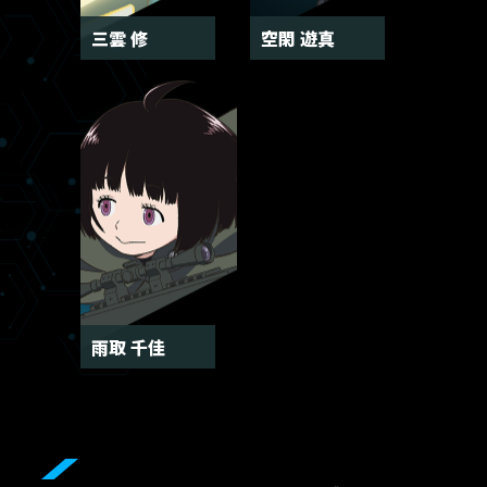
三雲 修
空閑 遊真
雨取 千佳