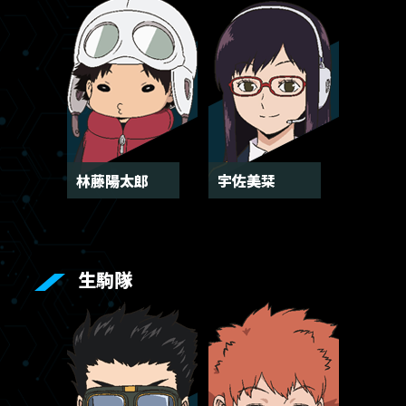
林藤陽太郎
宇佐美栞
生駒隊