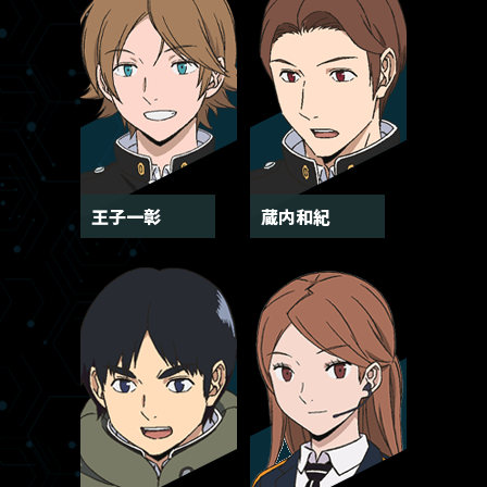
CAST/STAFF
キャスト/スタッフ
MOVIE
ムービー
GOODS
グッズ
王子一彰
蔵内和紀
EPISODE
あらすじ
Blu-ray/DVD
MUSIC
音楽情報