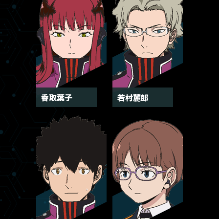
香取葉子
若村麓郎