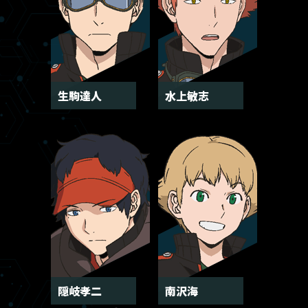
生駒達人
水上敏志
隠岐孝二
南沢海