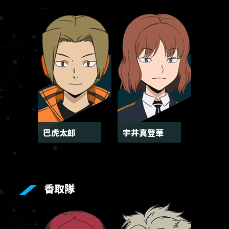
巴虎太郎
宇井真登華
香取隊