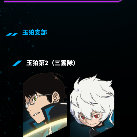
玉狛支部
玉狛第2（三雲隊）