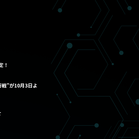
定！
戦”が10月3日よ
せ