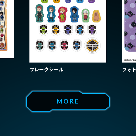
CAST/STAFF
MOVIE
ムービー
GOODS
グッズ
EPISODE
あらす
フレークシール
フォ
Blu-ray/DVD
MUSIC
音楽情報
MORE