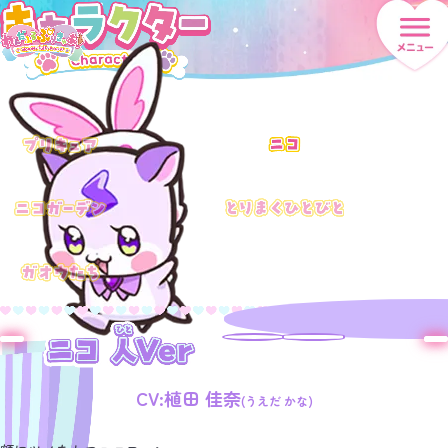
CV:植田 佳奈
(うえだ かな)