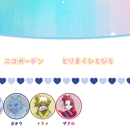
ガオウ
トラメ
ザクロ