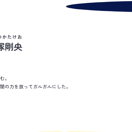
つかたけお
塚剛央
昔
む。
狼
闇の力を放ってガルガルにした。
ニ
不