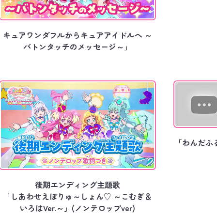
キュアワンダフルからキュアアイドルへ ～
バトンタッチのメッセージ～」
「わんだふ
後期エンディング主題歌
「しあわせえぼりゅ～しょん♡ ～こむぎ＆
いろはVer.～」(ノンテロップver)