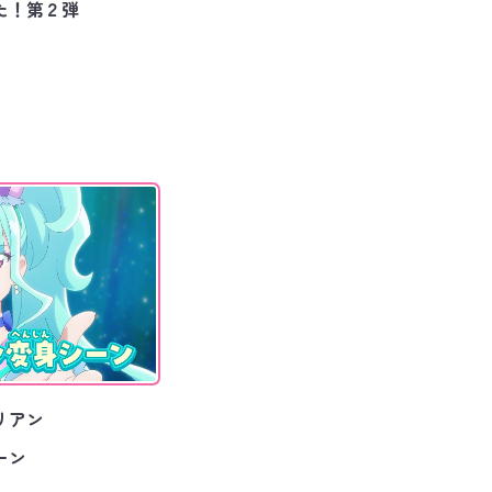
た！第２弾
リアン
ーン