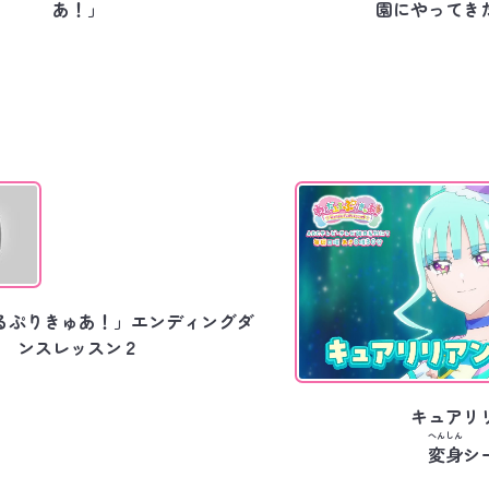
あ！」
園にやってき
るぷりきゅあ！」エンディングダ
ンスレッスン２
キュアリ
へんしん
変身
シ