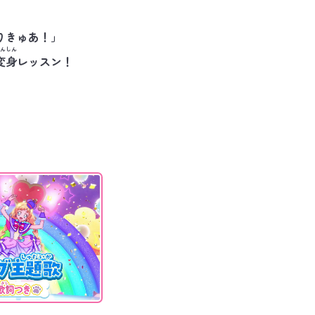
りきゅあ！」
んしん
変身
レッスン！