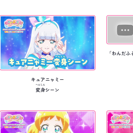
「わんだふ
キュアニャミー
へんしん
変身
シーン