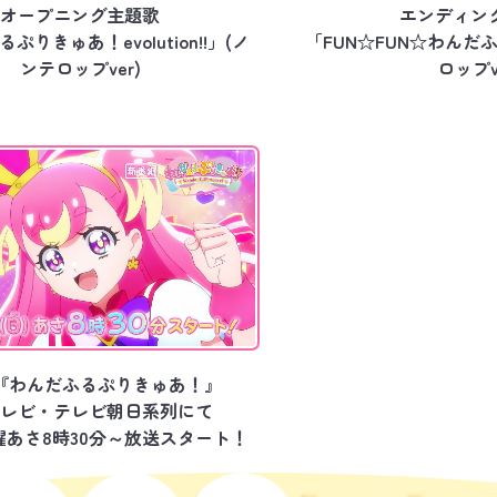
オープニング主題歌
エンディン
ぷりきゅあ！evolution!!」(ノ
「FUN☆FUN☆わんだふ
ンテロップver)
ロップv
『わんだふるぷりきゅあ！』
テレビ・テレビ朝日系列にて
日曜あさ8時30分～放送スタート！