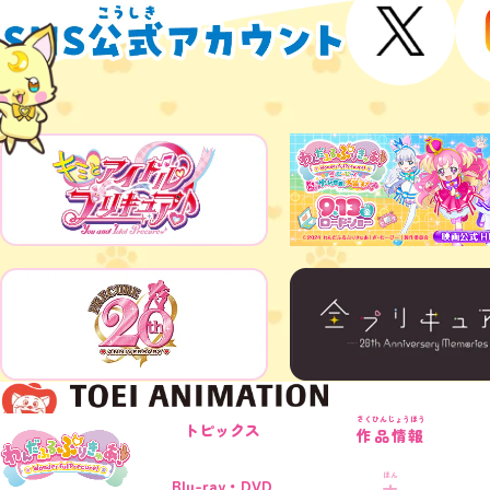
さくひんじょうほう
トピックス
作品情報
©ABC-A・東映アニメーション
ほん
Blu-ray・DVD