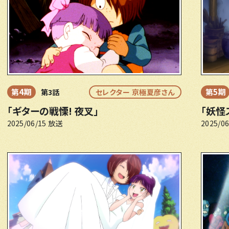
第4期
第5期
第3話
セレクター 京極夏彦さん
「ギターの戦慄! 夜叉」
「妖怪
2025/06/15 放送
2025/0