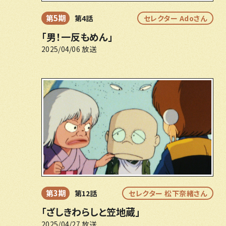
第5期
第4話
セレクター Adoさん
「男！一反もめん」
2025/04/06 放送
第3期
第12話
セレクター 松下奈緒さん
「ざしきわらしと笠地蔵」
2025/04/27 放送