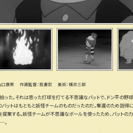
：山口康男 作画監督：我妻宏 美術：横井三郎
を拾った。それは思った打球を打てる不思議なバットで、ドン平の野
そのバットはもともと妖怪チームのものだったのだ。奪還のため説得
を提案する。妖怪チームが不思議なボールを使ったため、バットの
…。