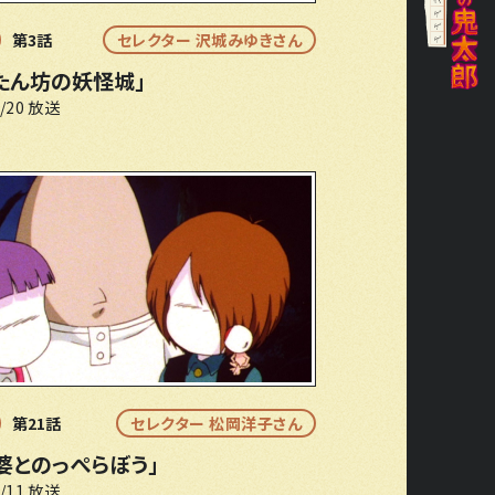
第3話
セレクター 沢城みゆきさん
たん坊の妖怪城」
4/20 放送
第21話
セレクター 松岡洋子さん
婆とのっぺらぼう」
5/11 放送