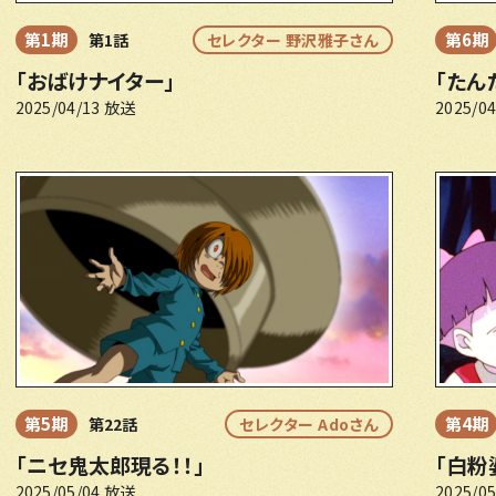
第1期
第6期
第1話
セレクター 野沢雅子さん
「おばけナイター」
「たん
2025/04/13 放送
2025/0
第4期
第5期
第22話
セレクター Adoさん
「白粉
「ニセ鬼太郎現る！！」
2025/0
2025/05/04 放送