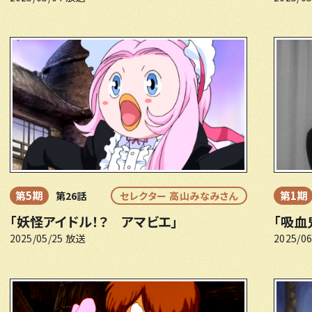
第1期
第5期
第26話
セレクター 高山みなみさん
「吸血
「妖怪アイドル！？ アマビエ」
2025/0
2025/05/25 放送