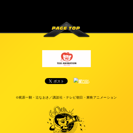
©梶原一騎・辻なおき／講談社・テレビ朝日・東映アニメーション