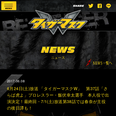
2017.06.08
6月24日(土)放送 「タイガーマスクW」 第37話「さ
らば虎よ」プロレスラー・飯伏幸太選手 本人役で出
演決定！最終回・7/1(土)放送第38話では春奈が主役
の後日譚も！