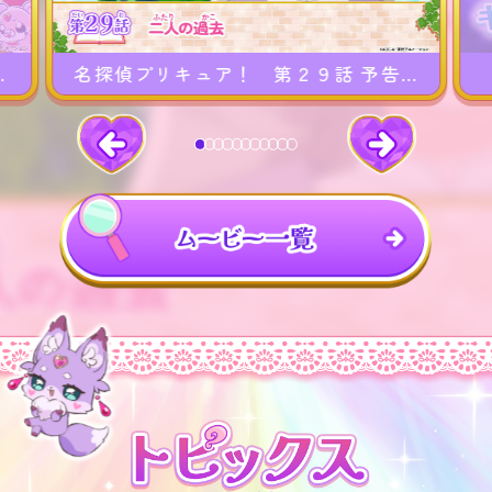
WER」 ?>
名探偵プリキュア！ 第２９話 予告「二人の過