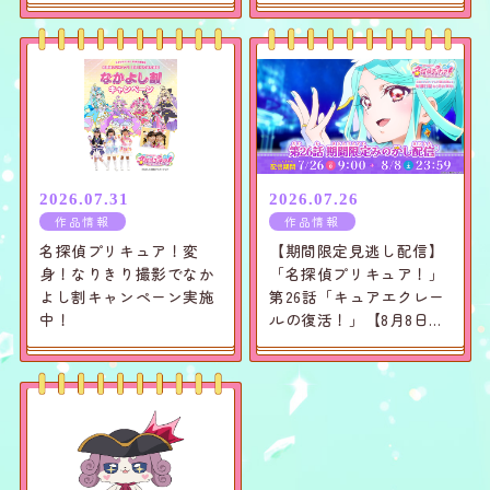
2026.07.31
2026.07.26
作品情報
作品情報
名探偵プリキュア！変
【期間限定見逃し配信】
身！なりきり撮影でなか
「名探偵プリキュア！」
よし割キャンペーン実施
第26話「キュアエクレー
中！
ルの復活！」【8月8日
(土)23:59まで】