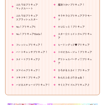
ふたりはプリキュア
魔法つかいプリキュア！
マックスハート
ふたりはプリキュア
キラキラ☆プリキュアアラモー
スプラッシュスター
ド
Yes！プリキュア5
ＨＵＧっと！プリキュア
Yes！プリキュア5GoGo！
スター☆トゥインクルプリキュ
ア
フレッシュプリキュア！
ヒーリングっど♥プリキュア
ハートキャッチプリキュア！
トロピカル～ジュ！プリキュア
スイートプリキュア♪
デリシャスパーティ♡プリキュ
ア
スマイルプリキュア！
ひろがるスカイ！プリキュア
ドキドキ！プリキュア
わんだふるぷりきゅあ！
ハピネスチャージプリキュア！
キミとアイドルプリキュア♪