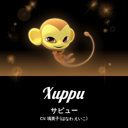
サピュー
CV. 塙英子（はなわ えいこ）