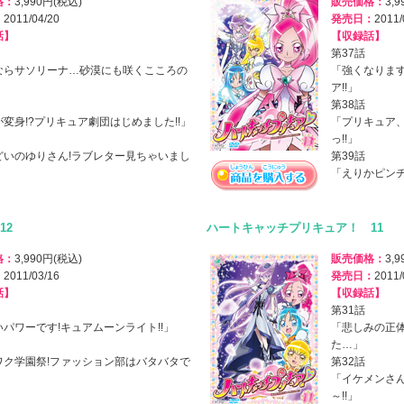
格：
3,990円(税込)
販売価格：
3,
：
2011/04/20
発売日：
2011/
話】
【収録話】
第37話
ならサソリーナ…砂漠にも咲くこころの
「強くなります
」
ア!!」
第38話
変身!?プリキュア劇団はじめました!!」
「プリキュア
っ!!」
どいのゆりさん!ラブレター見ちゃいまし
第39話
「えりかピンチ
12
ハートキャッチプリキュア！ 11
格：
3,990円(税込)
販売価格：
3,
：
2011/03/16
発売日：
2011/
話】
【収録話】
第31話
パワーです!キュアムーンライト!!」
「悲しみの正体
た…」
ワク学園祭!ファッション部はバタバタで
第32話
「イケメンさ
～!!」