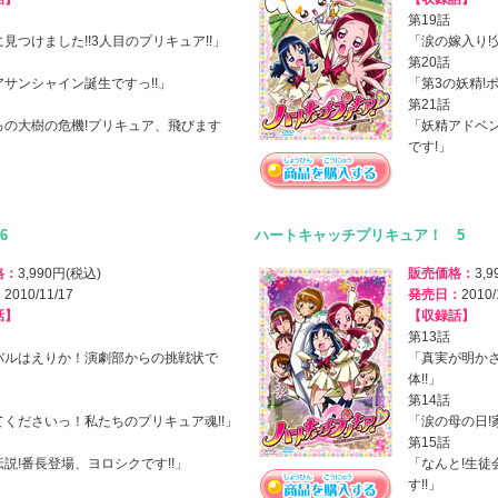
第19話
見つけました!!3人目のプリキュア!!」
「涙の嫁入り!
第20話
サンシャイン誕生ですっ!!」
「第3の妖精!
第21話
ろの大樹の危機!プリキュア、飛びます
「妖精アドベ
です!」
6
ハートキャッチプリキュア！ 5
格：
3,990円(税込)
販売価格：
3,
：
2010/11/17
発売日：
2010/
話】
【収録話】
第13話
バルはえりか！演劇部からの挑戦状で
「真実が明か
体!!」
第14話
てくださいっ！私たちのプリキュア魂!!」
「涙の母の日!
第15話
説!番長登場、ヨロシクです!!」
「なんと!生徒
す!!」