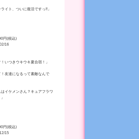
ライト、ついに復活ですっ!!」
990円(税込)
02/16
す！いつきウキウキ夏合宿！」
て！友達になるって素敵なんで
んはイケメンさん？キュアフラワ
！」
990円(税込)
12/15