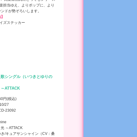
音楽担当ゆえ、よりポップに、より
ウンドが勢ぞろいします。
典】
サイズステッカー
入歌シングル（いつきとゆりの
 ～ATTACK
260円(税込)
10/27
CD-23092
hine
光 ～ATTACK
き/キュアサンシャイン（CV：桑