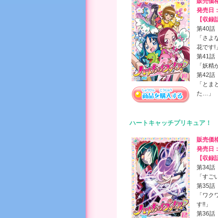
販売価
発売日
【収録
第40話
「さよ
花です!
第41話
「妖精が
第42話
「とま
た…」
ハートキャッチプリキュア！ 
販売価
発売日
【収録
第34話
「すごい
第35話
「ワク
す!!」
第36話