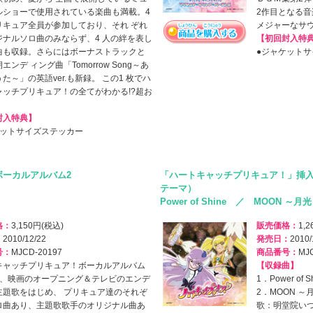
ルショーで使用されている楽曲も満載。4
2作目となる
リキュア全員が参加しており、それ ぞれ
メジャーなサ
ジナルソロ曲のみならず、4 人の絆を表し
【初回封入特
曲も収録。さらにはボーナストラックと
●ジャケット
エンデ ィング曲「Tomorrow Song～あ
た～」の英語ver.も新録。 この1 枚でハ
ャッチプリキュア！の全てがわかる!?超お
！
封入特典】
ケットサイズステッカー
ボーカルアルバム2
「ハートキャッチプリキュア！」挿
テーマ）
Power of Shine ／ MOON ～月光
格：
3,150円(税込)
販売価格：
1,
：
2010/12/22
発売日：
2010/
号：
MJCD-20197
商品番号：
MJ
キャッチプリキュア！ボーカルアルバム
【収録曲】
は、映画のオープニング＆テレビのエンデ
1．Power of S
主題歌をはじめ、 プリキュア達のそれぞ
2．MOON ～月
ロ曲あり、主題歌歌手のオリジナル曲あ
歌：明堂院いつ