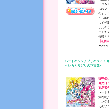
ージカ
人のプ
のオリ
た合唱
して後期
したのう
ートキ
徳盤！
【初回
●ジャ
ハートキャッチプリキュア！ 
～いろとりどりの花言葉～
販売価
発売日
商品番
ハート
第2弾
ィング
れのソ