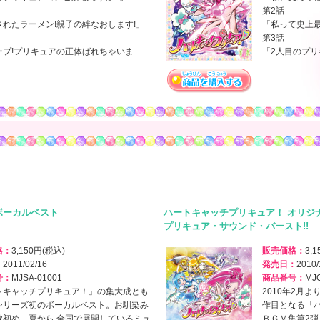
第2話
されたラーメン!親子の絆なおします!」
「私って史上最
第3話
ープ!プリキュアの正体ばれちゃいま
「2人目のプリ
ボーカルベスト
ハートキャッチプリキュア！ オリジ
プリキュア・サウンド・バースト!!
格：
3,150円(税込)
販売価格：
3,
：
2011/02/16
発売日：
2010/
号：
MJSA-01001
商品番号：
MJ
トキャッチプリキュア！』の集大成とも
2010年2月
シリーズ初のボーカルベスト。お馴染み
作目となる「
歌初め、夏から 全国で展開しているミュ
ＢＧＭ集第2弾