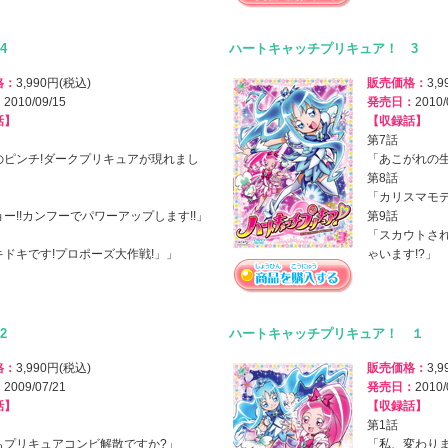
4
ハートキャッチプリキュア！ 3
格：
3,990円(税込)
販売価格：
3,
：
2010/09/15
発売日：
2010/
話】
【収録話】
第7話
のピンチ!ダークプリキュアが現れまし
「あこがれの生
第8話
「カリスマモデ
ー!!カンフーでパワーアップします!!」
第9話
「スカウトさ
キドキです!プロポーズ大作戦!」」
ゃいます!?」
2
ハートキャッチプリキュア！ １
格：
3,990円(税込)
販売価格：
3,
：
2009/07/21
発売日：
2010/
話】
【収録話】
第1話
もプリキュアコンビ解散ですか?」
「私、変わりま