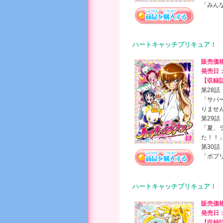
「みんな
ハートキャッチプリキュア！ 
販売価
発売日
【収録
第28話
「サバ
りませ
第29話
「夏、
た！！
第30話
「ポプ
ハートキャッチプリキュア！ 
販売価
発売日
【収録