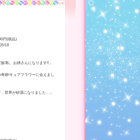
990円(税込)
05/18
族!私、お姉さんになります!!」
の奇跡!キュアフラワーに会えまし
す…世界が砂漠になりました…」