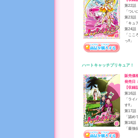
第22話
「ついに
第23話
「キュア
第24話
「ここ
っ!!」
ハートキャッチプリキュア！ 
販売価
発売日
【収録
第16話
「ライ
す!!」
第17話
「認め
第18話
「最強伝