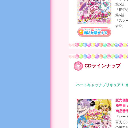
第5話
「拒否
第6話
「スク
す!?」
CDラインナップ
ハートキャッチプリキュア！ 
販売価
発売日
商品番
『ハー
言える
の主題