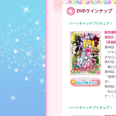
DVDラインナップ
ハートキャッチプリキュア！ 
販売価
発売日
【収録
第46話
「クモ
ません!
第47話
「嘘だと
第48話
「地球
す!」
第49話
「みん
ア！！
ハートキャッチプリキュア！ 