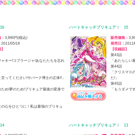
16
ハートキャッチプリキュア！ 15
格：
3,990円(税込)
販売価格：
3,
：
2011/05/18
発売日：
2011/
話】
【収録話】
第43話
ジャキー!コブラージャ!あなたたちを忘れ
「あたらしい家
」
第44話
「クリスマス
言ってください!サバーク博士の正体!!」
た!」
第45話
のため!夢のため!プリキュア最後の変身で
「もうダメで
なの心をひとつに！私は最強のプリキュ
」
14
ハートキャッチプリキュア！ 13