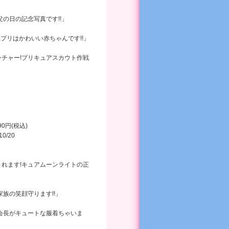
父の日の記念写真です!!」
ポプリはかわいい赤ちゃんです!!」
ンチャー!プリキュアスカウト作戦
990円(税込)
10/20
されます!キュアムーンライトの正
家族の笑顔守ります!!」
会長がキュートな服着ちゃいま