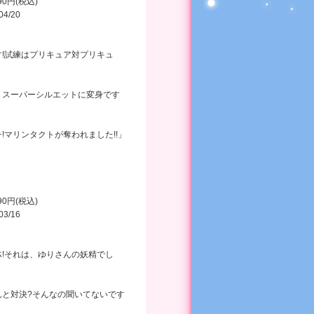
990円(税込)
04/20
!試練はプリキュア対プリキュ
、スーパーシルエットに変身です
!マリンタクトが奪われました!!」
990円(税込)
03/16
!それは、ゆりさんの妖精でし
んと対決?そんなの聞いてないです