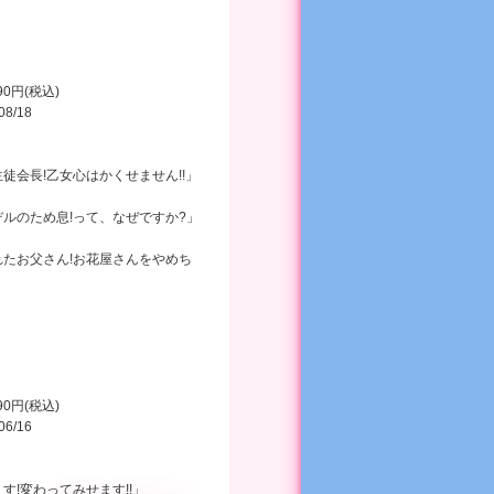
990円(税込)
08/18
徒会長!乙女心はかくせません!!」
ルのため息!って、なぜですか?」
れたお父さん!お花屋さんをやめち
990円(税込)
06/16
す!変わってみせます!!」