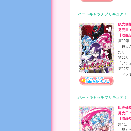
ハートキャッチプリキュア！ 
販売価
発売日
【収録
第10話
「最大
た!」
第11話
「アチョ
第12話
「ドッ
ハートキャッチプリキュア！ 
販売価
発売日
【収録
第4話
「早く