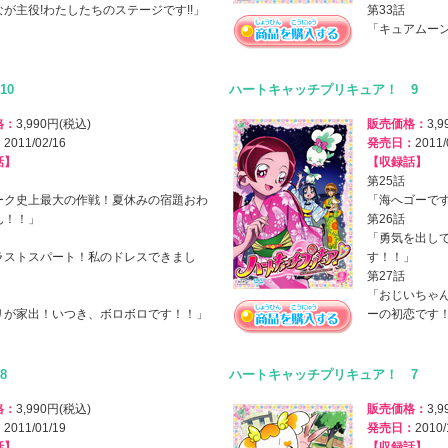
が主役!わたしたちのステージです!!」
第33話
「キュアムーン
10
ハートキャッチプリキュア！ 9
格：
3,990円(税込)
販売価格：
3,
：
2011/02/16
発売日：
2011/
話】
【収録話】
第25話
ーク史上最大の作戦！夏休みの宿題おわ
「海へゴーで
ん！！」
第26話
「勇気を出し
ラストスパート！私のドレスできまし
す！！」
」
第27話
「おじいちゃ
リが家出！いつき、ボロボロです！！」
ーの初恋です
8
ハートキャッチプリキュア！ 7
格：
3,990円(税込)
販売価格：
3,
：
2011/01/19
発売日：
2010/
話】
【収録話】