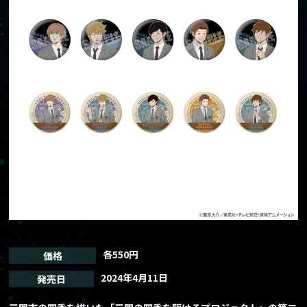
TOP
トップ
NEWS
ニュース
ABOUT
作品情報
CHARACTER
キャラクター
ONAIR
放送情報
CAST/STAFF
キャスト/スタッフ
MOVIE
ムービー
各550円
価格
2024年4月11日
発売日
GOODS
グッズ