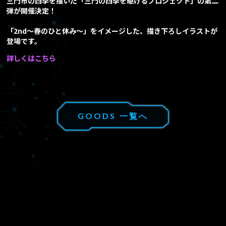
三門市の四季を描いた「三門の四季を駆けるプロジェクト」の第二
弾が開催決定！
EPISODE
あらすじ
「2nd～春のひと休み～」をイメージした、描き下ろしイラストが
登場です。
Blu-ray/DVD
詳しくはこちら
MUSIC
音楽情報
GOODS 一覧へ