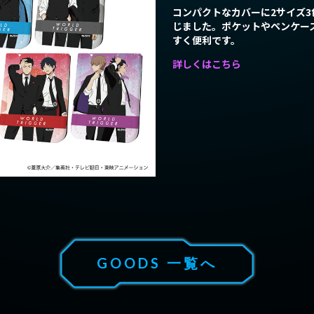
コンパクトなカバーに2サイズ
NEWS
ニュース
じました。ポケットやペンケー
すく便利です。
ABOUT
作品情報
詳しくはこちら
CHARACTER
ONAIR
放送情報
CAST/STAFF
MOVIE
ムービー
GOODS 一覧へ
GOODS
グッズ