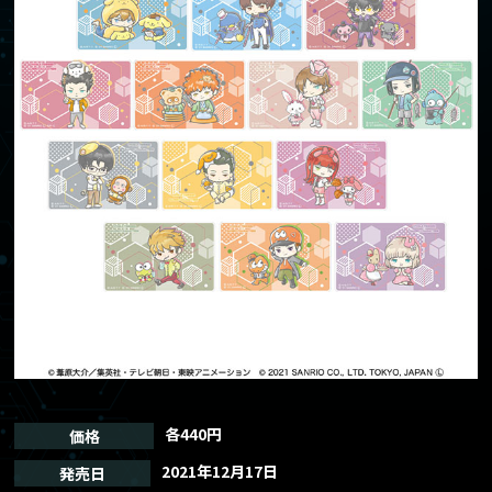
TOP
トップ
NEWS
ニュース
ABOUT
作品情報
CHARACTER
キャラクター
ONAIR
放送情報
CAST/STAFF
キャスト/スタッフ
MOVIE
ムービー
各440円
価格
GOODS
グッズ
2021年12月17日
発売日