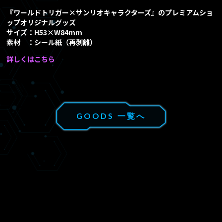
『ワールドトリガー×サンリオキャラクターズ』のプレミアムショ
EPISODE
あらすじ
ップオリジナルグッズ
サイズ：H53×W84mm
素材 ：シール紙（再剥離）
Blu-ray/DVD
詳しくはこちら
MUSIC
音楽情報
GOODS 一覧へ