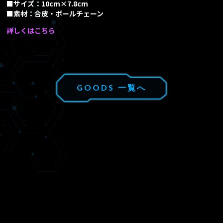
EPISODE
■サイズ：10cm×7.8cm
あらすじ
■素材：合皮・ボールチェーン
Blu-ray/DVD
詳しくはこちら
MUSIC
音楽情報
GOODS 一覧へ