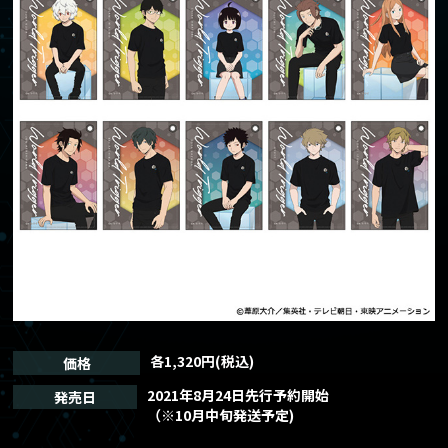
NEWS
ニュース
ABOUT
作品情報
CHARACTER
キャラクター
ONAIR
放送情報
CAST/STAFF
キャスト/スタッフ
MOVIE
ムービー
各1,320円(税込)
価格
GOODS
2021年8月24日先行予約開始
発売日
グッズ
（※10月中旬発送予定)