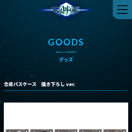
GOODS
グッズ
合皮パスケース 描き下ろし ver.
TOP
トップ