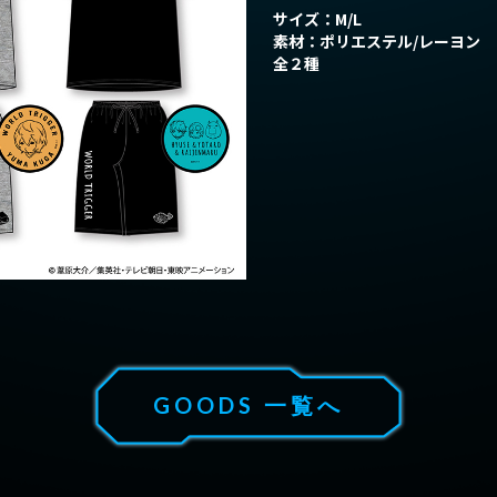
NEWS
サイズ：M/L
ニュース
素材：ポリエステル/レーヨン
全２種
ABOUT
作品情報
CHARACTER
ONAIR
放送情報
CAST/STAFF
MOVIE
ムービー
GOODS 一覧へ
GOODS
グッズ