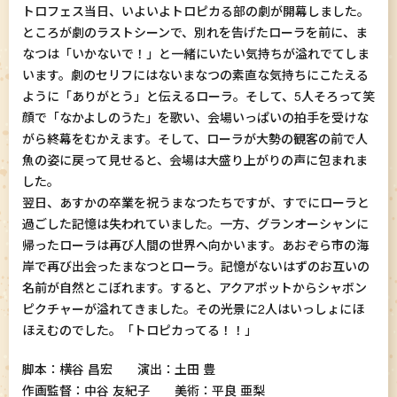
トロフェス当日、いよいよトロピカる部の劇が開幕しました。
ところが劇のラストシーンで、別れを告げたローラを前に、ま
なつは「いかないで！」と一緒にいたい気持ちが溢れでてしま
います。劇のセリフにはないまなつの素直な気持ちにこたえる
ように「ありがとう」と伝えるローラ。そして、5人そろって笑
顔で「なかよしのうた」を歌い、会場いっぱいの拍手を受けな
がら終幕をむかえます。そして、ローラが大勢の観客の前で人
魚の姿に戻って見せると、会場は大盛り上がりの声に包まれま
した。
翌日、あすかの卒業を祝うまなつたちですが、すでにローラと
過ごした記憶は失われていました。一方、グランオーシャンに
帰ったローラは再び人間の世界へ向かいます。あおぞら市の海
岸で再び出会ったまなつとローラ。記憶がないはずのお互いの
名前が自然とこぼれます。すると、アクアポットからシャボン
ピクチャーが溢れてきました。その光景に2人はいっしょにほ
ほえむのでした。「トロピカってる！！」
脚本：横谷 昌宏 演出：土田 豊
作画監督：中谷 友紀子 美術：平良 亜梨