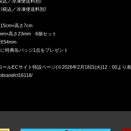
円（税込／冷凍便送料別）
4円（税込／冷凍便送料別）
5cm×高さ7cm
mm×高さ23mm 6個セット
径54mm
とに特典缶バッジ1点をプレゼント
ルECサイト特設ページ(※2026年2月18日(火)12：00より
hopbrand/ct16118/