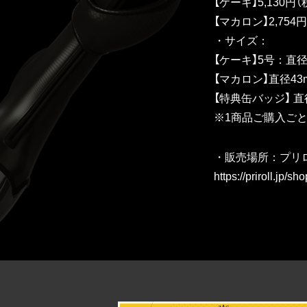
【ケーキ】5,130
【マカロン】2,75
・サイズ：
【ケーキ】5号：直径1
【マカロン】直径43
【特典缶バッジ】 直
※1商品ご購入ご
・販売場所：プリロー
https://priroll.jp/s