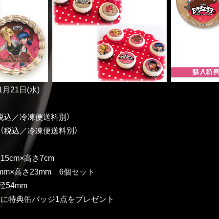
月21日(水)
円（税込／冷凍便送料別）
4円（税込／冷凍便送料別）
5cm×高さ7cm
mm×高さ23mm 6個セット
径54mm
とに特典缶バッジ1点をプレゼント