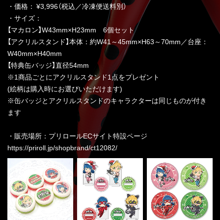
・価格： ¥3,996（税込／冷凍便送料別）
・サイズ：
【マカロン】W43mm×H23mm 6個セット
【アクリルスタンド】本体：約W41～45mm×H63～70mm／台座：
W40mm×H40mm
【特典缶バッジ】直径54mm
※1商品ごとにアクリルスタンド1点をプレゼント
(絵柄は購入時にお選びいただけます)
※缶バッジとアクリルスタンドのキャラクターは同じものが付き
ます
・販売場所：プリロールECサイト特設ページ
https://priroll.jp/shopbrand/ct12082/