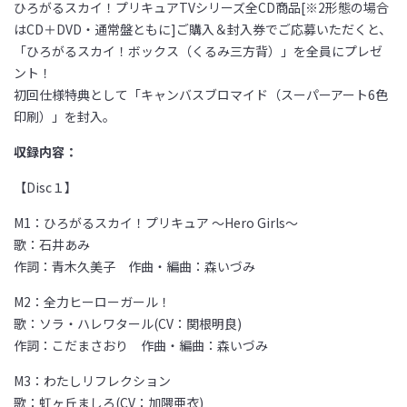
ひろがるスカイ！プリキュアTVシリーズ全CD商品[※2形態の場合
はCD＋DVD・通常盤ともに]ご購入＆封入券でご応募いただくと、
「ひろがるスカイ！ボックス（くるみ三方背）」を全員にプレゼ
ント！
初回仕様特典として「キャンバスブロマイド（スーパーアート6色
印刷）」を封入。
収録内容：
【Disc１】
M1：ひろがるスカイ！プリキュア ～Hero Girls～
歌：石井あみ
作詞：青木久美子 作曲・編曲：森いづみ
M2：全力ヒーローガール！
歌：ソラ・ハレワタール(CV：関根明良)
作詞：こだまさおり 作曲・編曲：森いづみ
M3：わたしリフレクション
歌：虹ヶ丘ましろ(CV：加隈亜衣)