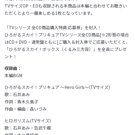
TVサイズOP・EDも収録される本商品は本編と合わせてお聴きい
ただくとより一層楽しめる1枚となっています。
「TVシリーズ 全CD商品購入特典 応募券」を封入！
ひろがるスカイ！プリキュアTVシリーズ全CD商品[※2形態の場合
はCD＋DVD・通常盤ともに]ご購入＆封入券でご応募いただくと、
「ひろがるスカイ！ボックス（くるみ三方背）」を全員にプレゼ
ント！
収録曲：
本編BGM
ひろがるスカイ！プリキュア ～Hero Girls～(TVサイズ)
歌：石井あみ
作詞：青木久美子
作曲・編曲：森いづみ
ヒロガリズム(TVサイズ)
歌：石井あみ・吉武千颯