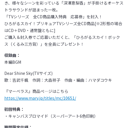
き、様々なシーンを彩っている「深澤恵梨香」が手掛けるオーケス
トラサウンドが詰まった一枚。
「TVシリーズ 全CD商品購入特典 応募券」を封入！
ひろがるスカイ！プリキュアTVシリーズ全CD商品[※2形態の場合
はCD＋DVD・通常盤ともに]
ご購入＆封入券でご応募いただくと、「ひろがるスカイ！ボック
ス（くるみ三方背）」を全員にプレゼント！
収録曲：
本編BGM
Dear Shine Sky(TVサイズ)
歌：吉武千颯 作詞：大森祥子 作曲・編曲：ハマダコウキ
『マーベラス』商品ぺ―ジはこちら
https://www.marv.jp/titles/mc/10651/
初回特典：
・キャンバスブロマイド（スーパーアート6色印刷）
期間限定仕様：