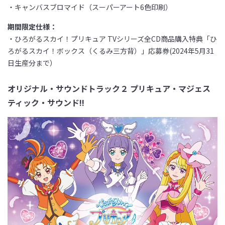
・キャンバスブロマイド（スーパーアート6色印刷）
期間限定仕様：
・ひろがるスカイ！プリキュア TVシリーズ全CD商品購入特典「ひ
ろがるスカイ！ボックス（くるみ三方背）」応募券(2024年5月31
日生産分まで）
オリジナル・サウンドトラック２ プリキュア・マジェス
ティック・サウンド!!