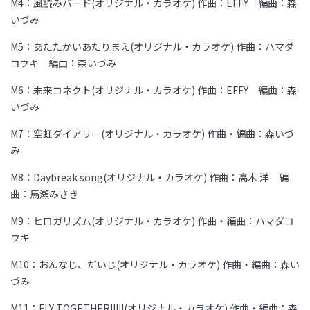
M4：風読みバード(オリジナル・カラオケ) 作曲：EFFY 編曲：森
いづみ
M5：あたたかいあたりまえ(オリジナル・カラオケ) 作曲：ハマダ
コウキ 編曲：森いづみ
M6：未来コネクト(オリジナル・カラオケ) 作曲：EFFY 編曲：森
いづみ
M7：空虹ダイアリー(オリジナル・カラオケ) 作曲・編曲：森いづ
み
M8：Daybreak song(オリジナル・カラオケ) 作曲：高木 洋 編
曲：馬瀬みさき
M9：ヒロガリズム(オリジナル・カラオケ) 作曲・編曲：ハマダコ
ウキ
M10：おんなじ、だいじ(オリジナル・カラオケ) 作曲・編曲：森い
づみ
M11：FLY TOGETHER!!!!!(オリジナル・カラオケ) 作曲・編曲：森