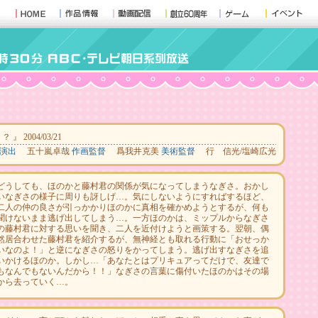
2004/03/21
演出
五十嵐卓哉
作画監督
爲我井克美
美術監督
行 信光/塩崎広光
どうしても、ほのかと藤村君の関係が気になってしまうなぎさ。おかし
いなぎさの様子に周りも訝しげ…。気にしないようにすればするほど、
二人の仲の良さが引っかかりほのかに真相を確かめようとするが、何も
聞けないまま逃げ出してしまう…。一方ほのかは、ミップルからなぎさ
の藤村君に対する思いを聞き、二人を近付けようと画策する。翌朝、偶
然居合わせた藤村君を紹介するが、無神経とも取れる行動に「おせっか
いなのよ！」と逆になぎさの怒りをかってしまう。逃げ出すなぎさを追
いかけるほのか。しかし…「あなたとはプリキュアってだけで、友達で
もなんでもないんだから！！」なぎさの言葉に傷付いたほのかはその場
から去っていく…。