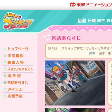
第 8 話 『 プリキュア解散！ぶっちゃけ早すぎ！？ 』 
脚本
清水 東