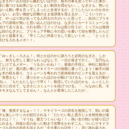
なぎさの一言が頭から離れないほのか。相手の事を思ってやった事が、
逆に傷つける結果になってしまい動揺を隠せない…。なぎさも、勢いと
はいえ酷い事を言ってしまったと反省するが、どうしたらいいのか分か
らない。お互い微妙な距離のまま放課後を迎えるが…「こういうのっ
て、やっぱり気が合ってる人同士の方がいいと思って…」自分にプリキ
ュアの資格が無いと思い込んだほのかは、なぎさにカードコミューンを
預けて走り去る。それを聞いてメップルは怒り狂うが、ミップルは複雑
な顔のなぎさに、プリキュア手帳に今の思いを書いて頭を整理したらど
うかと提案する。「早く二人に仲直りをして欲しいミポ…」「とっとと
詫びを入れるメポ！！」
「ゆ～きし～ろさん！」何とかほのかに謝ろうと必死のなぎさ。しか
し、努力も空しく避けられっぱなしで、一日が過ぎて行く。「五円なん
てしけてるメポー」「うるさいわね！！」最後の手段と、神社に願掛け
に行くが、運の悪い事にゲキドラーゴの強襲に遭ってしまう！触手の様
な木の枝を操り、コミューンを奪われて絶体絶命のピンチを迎えるが…
「美墨さん！！」通りかかったほのかが駆けつけるも、いまいち行動が
鈍い。「もたもたしないで早く！」動揺していたほのかも、ムッとした
怒りに任せて、なぎさにコミューンを投げつける。「…ちなみに私、モ
タモタなんてしてません！」なんとか変身した二人だが…
「俺、無視するなぁ～！！」ゲキドラーゴの存在を無視して、戦いの最
中も激しいケンカが続行される！「だいたい私と貴方じゃ全然性格が違
うのよ！！」「そうね、腹立つくらいね！！」熱い女の戦いが繰り広げ
られるも、何故か息の合った動きで攻撃をかわす二人。ついにゲキドラ
ーゴも自分の存在を訴えるが「今大事なお話中！！」逆に跳ね返され、