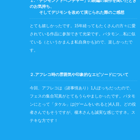
１.「デジモンアドベンチャー」の続編の製作を聞いたとき
のお気持ち、
そしてデジモンを改めて演じられた際のご感想
とても嬉しかったです。15年経ってもたくさんの方々に愛
されている作品に参加できて光栄です。パタモン…私に似
ている（というかまんま私自身かも)ので、楽しかったで
す。
２.アフレコ時の雰囲気や印象的なエピソードについて
今回、アフレコは（諸事情あり）1人ぽっちだったので、
フェスの集合写真がとてもうらやましかったです。パタモ
ンにとって「タケル」は(ゲームをいれると)4人目。どの役
者さんでもそうですが、榎木さんも誠実な感じですネ。ス
テキな方です！