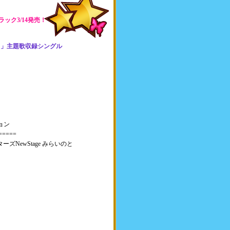
ック3/14発売！
だち」主題歌収録シングル
ョン
=====
ズNewStage みらいのと