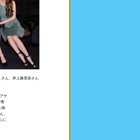
ミさん、井上麻里奈さん
アサ
/青
/南
ん、
らに