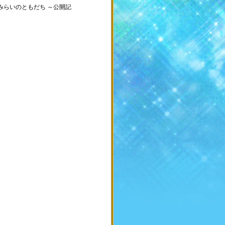
ｼﾞ)みらいのともだち ～公開記