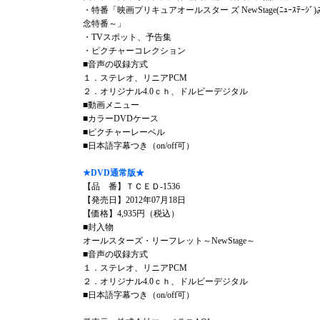
・特番「映画プリキュアオールスター ズ NewStage(ﾆｭｰｽﾃｰ
念特番～」
・TVスポット、予告集
・ピクチャーコレクション
■音声の収録方式
１．ステレオ、リニアPCM
２．オリジナル4.0ｃｈ、ドルビーデジタル
■動画メニュー
■カラーDVDケース
■ピクチャーレーベル
■日本語字幕つき（on/off可）
★DVD通常版★
【品 番】ＴＣＥＤ-1536
【発売日】2012年07月18日
【価格】4,935円（税込）
■封入物
オールスターズ・リーフレット～NewStage～
■音声の収録方式
１．ステレオ、リニアPCM
２．オリジナル4.0ｃｈ、ドルビーデジタル
■日本語字幕つき（on/off可）