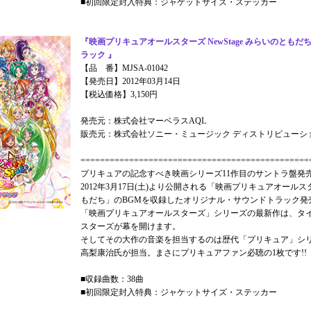
■初回限定封入特典：ジャケットサイズ・ステッカー
『映画プリキュアオールスターズ NewStage みらいのとも
ラック 』
【品 番】MJSA-01042
【発売日】2012年03月14日
【税込価格】3,150円
発売元：株式会社マーベラスAQL
販売元：株式会社ソニー・ミュージック ディストリビューシ
===============================================
プリキュアの記念すべき映画シリーズ11作目のサントラ盤発売
2012年3月17日(土)より公開される「映画プリキュアオールスター
もだち」のBGMを収録したオリジナル・サウンドトラック発売
「映画プリキュアオールスターズ」シリーズの最新作は、タ
スターズが幕を開けます。
そしてその大作の音楽を担当するのは歴代「プリキュア」シ
高梨康治氏が担当。まさにプリキュアファン必聴の1枚です!!
■収録曲数：38曲
■初回限定封入特典：ジャケットサイズ・ステッカー