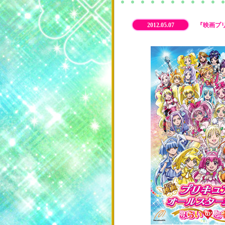
2012.03.06
≪映画プリキ
2012.03.02
「映画プリキ
2012.02.27
2012.05.07
ローソン×ア
『映画プリ
2012.02.16
横浜でプリキ
2012.02.16
特典はかわい
2012.02.07
入場者プレゼ
2012.02.06
チキータバナ
2012.01.31
チャレンジ2
2012.01.16
【ローソン限定
2011.12.06
みんなでおでか
2011.12.26
入場者プレゼ