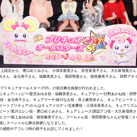
上段左から、豊口めぐみさん、小清水亜美さん、折笠富美子さん、大久保瑠美さん
みさん、金元寿子さん、福圓美里さん、熊田聖亜さん、能登麻美子さん、田野アサ
映画プリキュアオールスターズNS」の初日舞台挨拶が行われました。
らキュアハッピー/星空みゆき役・福圓美里さん、キュアサニー/日野あかね役・田野
い役・金元寿子さん、キュアマーチ/緑川なお役・井上麻里奈さん、キュアビューティ
イートプリキュア♪からはキュアメロディ/北条響役・小清水亜美さん、キュアリズム
ビート/黒川エレン役・豊口めぐみさん、キュアミューズ/調辺アコ役・大久保瑠美さ
エコー/坂上あゆみ役・能登麻美子さん、フーちゃん役・熊田聖亜ちゃんが登場！さ
登場しスペシャルな舞台挨拶になりました。
の感想やアフレコ時の様子をお話してくれました！