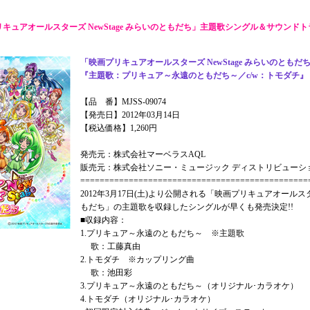
キュアオールスターズ NewStage みらいのともだち」主題歌シングル＆サウンドトラ
「映画プリキュアオールスターズ NewStage みらいのとも
『主題歌：プリキュア～永遠のともだち～／c/w：トモダチ』
【品 番】MJSS-09074
【発売日】2012年03月14日
【税込価格】1,260円
発売元：株式会社マーベラスAQL
販売元：株式会社ソニー・ミュージック ディストリビューシ
===============================================
2012年3月17日(土)より公開される「映画プリキュアオールスター
もだち」の主題歌を収録したシングルが早くも発売決定!!
■収録内容：
1.プリキュア～永遠のともだち～ ※主題歌
歌：工藤真由
2.トモダチ ※カップリング曲
歌：池田彩
3.プリキュア～永遠のともだち～（オリジナル･カラオケ）
4.トモダチ（オリジナル･カラオケ）