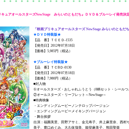
ュアオールスターズ×横浜市≫タイアップキャンペーン・キックオフイベント
ュアオールスターズNS みらいのともだち」公開記念！４週連続キーワードク
サヒ飲料×映画プリキュアオールスターズNS
キュアオールスターズNewStage みらいのともだち』ＤＶＤ＆ブルーレイ発売決
ュアに会おう！！キャンペーン
いステッカー！ローソン限定特典付主題歌CD予約受付中！
「映画プリキュアオールスターズ NewStage みらいのともだ
ントにオールスターズニューバイザーが決定！
★ＤＶＤ特装版★
ナ・パインを食べて当てよう♪タイアップキャンペーン決定！
【品 番】ＴＣＥＤ-1535
5キャンペーンのタイアップポスターを希望する企業・団体に無料で配布！
【発売日】2012年07月18日
「映画プリキュアオールスターズ NewStage みらいのともだち」グッズ付
【価格】5,985円（税込）
け♪オールスターズおＮＥＷバッグ付前売券 1月14日（土）より発売!!
★ブルーレイ特装版★
ント情報！
【品 番】ＴＣBＤ-0130
【発売日】2012年07月18日
【価格】7,980円（税込）
■封入物
①オールスターズ・おしゃれふうとう（8柄セット・シールつ
②オールスターズ・リーフレット～NewStage～
■特典映像
・エンディングムービーノンテロップバージョン
・エンディングムービーメイキングバージョン
・舞台挨拶
出演：福圓美里、田野アサミ、金元寿子、井上麻里奈、西村
美子、豊口めぐみ、大久保瑠美、能登麻美子、熊田聖亜