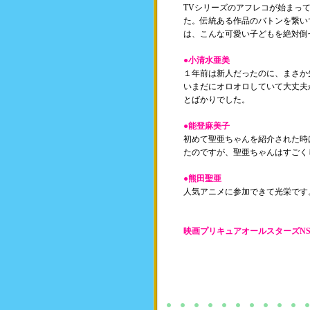
TVシリーズのアフレコが始まっ
た。伝統ある作品のバトンを繋い
は、こんな可愛い子どもを絶対倒
●小清水亜美
１年前は新人だったのに、まさか
いまだにオロオロしていて大丈夫
とばかりでした。
●能登麻美子
初めて聖亜ちゃんを紹介された時
たのですが、聖亜ちゃんはすごく
●熊田聖亜
人気アニメに参加できて光栄です
映画プリキュアオールスターズN