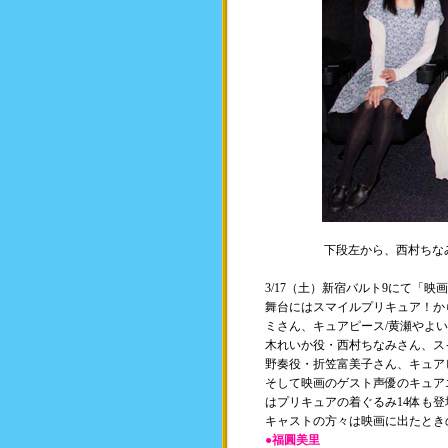
下段左から、西村ちな
3/17（土）新宿バルト9にて「
舞台にはスマイルプリキュア！か
ミさん、キュアピース/黄瀬やよ
木れいか役・西村ちなみさん、ス
野奏役・折笠富美子さん、キュア
そして映画のゲスト声優のキュア
はプリキュアの着ぐるみ14体も
キャストの方々は映画に出たとき
●福圓美里