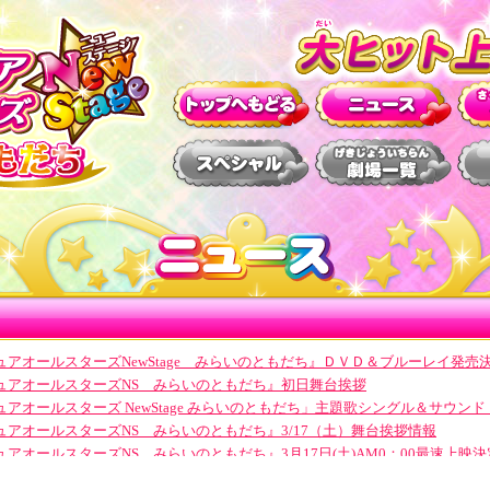
アオールスターズNewStage みらいのともだち』ＤＶＤ＆ブルーレイ発売
ュアオールスターズNS みらいのともだち』初日舞台挨拶
アオールスターズ NewStage みらいのともだち」主題歌シングル＆サウンドト
ュアオールスターズNS みらいのともだち』3/17（土）舞台挨拶情報
アオールスターズNS みらいのともだち』3月17日(土)AM0：00最速上映決
ュアオールスターズ×goo≫トップページコラボレーション