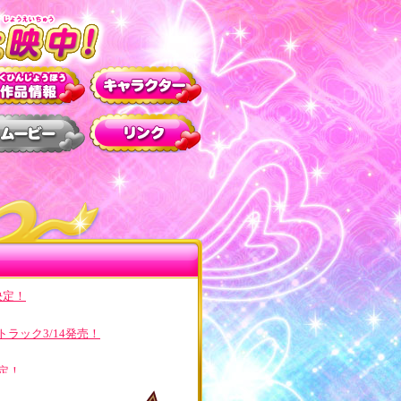
決定！
ラック3/14発売！
定！