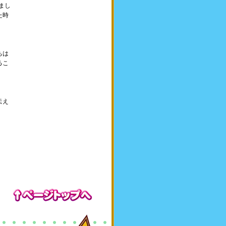
まし
た時
ちは
るこ
伝え