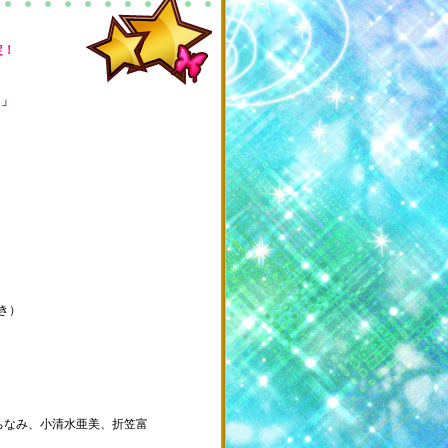
イズ！
定！
ち」
前売券】予約受付中！
き）
ちなみ、小清水亜美、折笠富