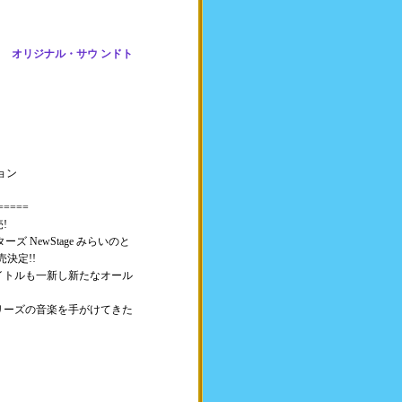
だち オリジナル・サウ ンドト
ョン
=====
!
ズ NewStage みらいのと
決定!!
イトルも一新し新たなオール
リーズの音楽を手がけてきた