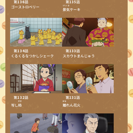
第
136
話
第
135
話
ゴーストロベリー
けいき
景気
ケーキ
第
134
話
第
133
話
くるくるなつかしシェーク
スカウトまんじゅう
第
132
話
第
131
話
がき
はな
写し
柿
離
れん花火