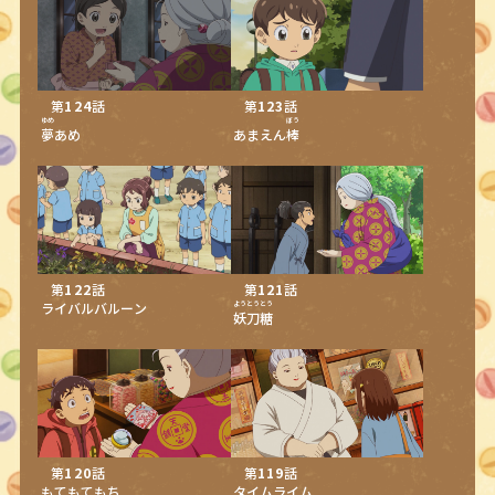
第
124
話
第
123
話
ゆめ
ぼう
夢
あめ
あまえん
棒
第
122
話
第
121
話
ライバルバルーン
ようとうとう
妖刀糖
第
120
話
第
119
話
もてもてもち
タイムライム