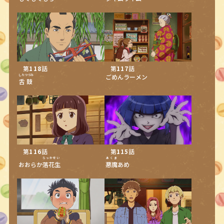
第
118
話
第
117
話
したつづみ
ごめんラーメン
舌鼓
第
116
話
第
115
話
らっかせい
あくま
おおらか
落花生
悪魔
あめ