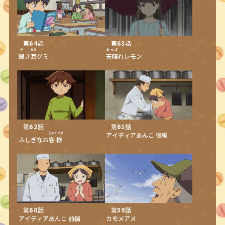
第
64
話
第
63
話
き
みみ
あっぱ
聞
き
耳
グミ
天晴
れレモン
第
62
話
第
61
話
きゃくさま
アイディアあんこ 後編
ふしぎなお
客様
第
60
話
第
59
話
アイディアあんこ 前編
カモメアメ