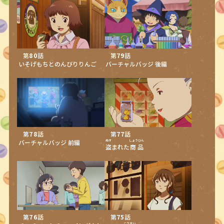
第
80
話
第
79
話
いそげもちとのんびりりんご
バーチャルバッジ 後編
第
78
話
第
77
話
バーチャルバッジ 前編
ぬす
しょうひん
盗
まれた
商品
第
76
話
第
75
話
こうすい