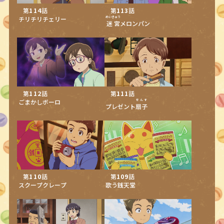
第
114
話
第
113
話
チリチリチェリー
めいきゅう
迷宮
メロンパン
第
112
話
第
111
話
ごまかしボーロ
せんす
プレゼント
扇子
第
110
話
第
109
話
スクープクレープ
歌う銭天堂