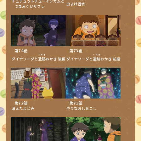
チュチュットチューインガムと
虫よけ
香水
つまみぐいサブレ
第
74
話
第
73
話
いせき
いせき
ダイナソーダと
遺跡
おかき 後編
ダイナソーダと
遺跡
おかき 前編
第
72
話
第
71
話
消えたよどみ
やりなおしおこし