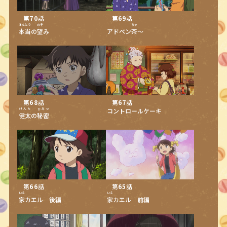
第
70
話
第
69
話
ほんとう
のぞ
ちゃ
本当
の
望
み
アドベン
茶
～
第
68
話
第
67
話
けんた
ひみつ
コントロールケーキ
健太
の
秘密
第
66
話
第
65
話
いえ
いえ
家
カエル 後編
家
カエル 前編