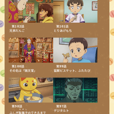
第
102
話
第
101
話
兄弟だんご
とりあげもち
第
100
話
第
99
話
その名は「銭天堂」
猛獣ビスケット、ふたたび
第
98
話
第
97
話
だがし
デジタルト
ふしぎ
駄菓子
のできるまで