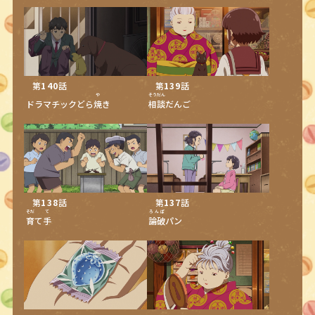
第
140
話
第
139
話
や
そうだん
ドラマチックどら
焼
き
相談
だんご
第
138
話
第
137
話
そだ
て
ろんぱ
育
て
手
論破
パン