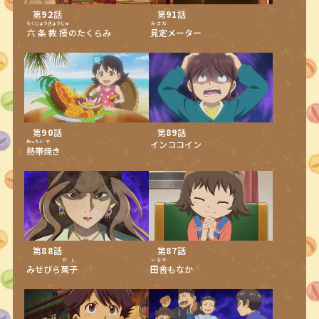
第
92
話
第
91
話
ろくじょうきょうじゅ
みさだ
六条教授
のたくらみ
見定
メーター
第
90
話
第
89
話
ねったい
や
インココイン
熱帯
焼
き
第
88
話
第
87
話
かし
いなか
みせびら
菓子
田舎
もなか