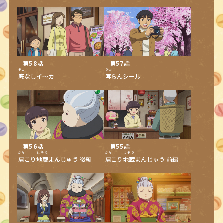
第
58
話
第
57
話
そこ
うつ
底
なしイ〜カ
写
らんシール
第
56
話
第
55
話
かた
じぞう
かた
じぞう
肩
こり
地蔵
まんじゅう 後編
肩
こり
地蔵
まんじゅう 前編