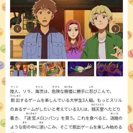
りくと
かいじ
きけん
はいきょ
しの
陸人
、ソラ、
海次
は、
危険
な
廃墟
に勝手に
忍
びこんで、
だっしゅつ
脱出
するゲームを楽しんでいる大学生3人組。もっとスリル
ぜにてんどう
のあるゲームがしたいと考えている3人は、
銭天堂
へたどり
めいきゅう
めいろ
着き、『
迷宮
メロンパン』を買う。これを食べると、
迷路
の
まち
まよ
ような
街
の中に
迷
いこみ、そこで脱出ゲームを楽しみ始める