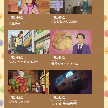
第
146
話
第
145
話
や
もとどおりんごあめ
立体
焼
き
第
144
話
第
143
話
リメンバーチョコバー
ゆうしゅう
優秀
シュークリーム
第
142
話
第
141
話
どっちウォッチ
ろくじょう
きょうじゅ
しんはつめい
六条
教授
の
新発明