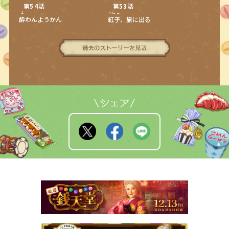
第
54
話
第
53
話
よ
べにこ
酔
わんようかん
紅子
、旅に出る