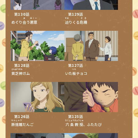
第
130
話
第
129
話
あ
あくい
せま
きき
めぐり
会
う
悪意
迫
りくる
危機
第
128
話
第
127
話
びんぼうがみ
いた
貧乏神
ガム
いた
板
チョコ
第
126
話
第
125
話
だんしゃり
ろくじょうきょうじゅ
断捨離
だんご
六条教授
、ふたたび