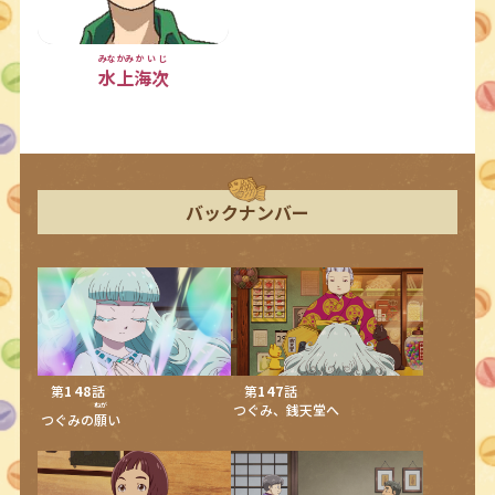
みなかみ
かいじ
水上
海次
バックナンバー
第
148
話
第
147
話
ねが
つぐみ、銭天堂へ
つぐみの
願
い