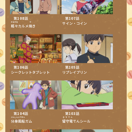
第
108
話
第
107
話
かるがる
や
サイン・コイン
軽々
カルメ
焼
き
第
106
話
第
105
話
シークレットタブレット
リプレイプリン
第
104
話
第
103
話
ぶんしんふうせん
るすでん
分身風船
ガム
留守電
でんシール