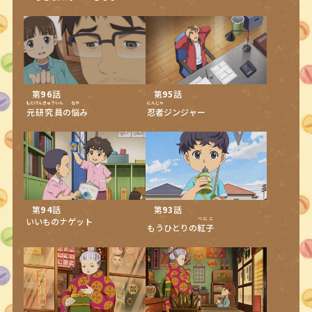
第
96
話
第
95
話
もとけんきゅういん
なや
にんじゃ
元研究員
の
悩
み
忍者
ジンジャー
第
94
話
第
93
話
いいものナゲット
べにこ
もうひとりの
紅子