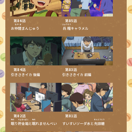
第
86
話
第
85
話
なかま
ひょうろう
お
仲間
まんじゅう
兵糧
キャラメル
第
84
話
第
83
話
引きさきイカ 後編
引きさきイカ 前編
第
82
話
第
81
話
ねむ
ちょきんばこ
ねむ
せんとうとう
眠
り
貯金箱
と
眠
れませんべい
すいすいソーダ水と
先頭糖