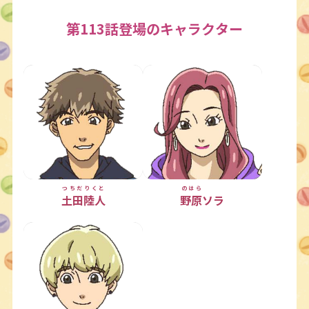
第113話登場のキャラクター
つちだ
りくと
のはら
土田
陸人
野原
ソラ