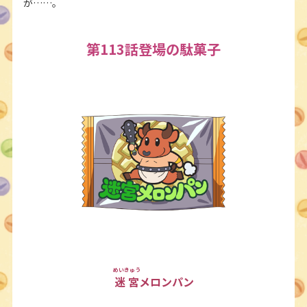
が……。
第113話登場の駄菓子
めいきゅう
迷宮
メロンパン