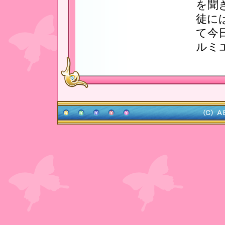
を聞
徒に
て今
ルミ