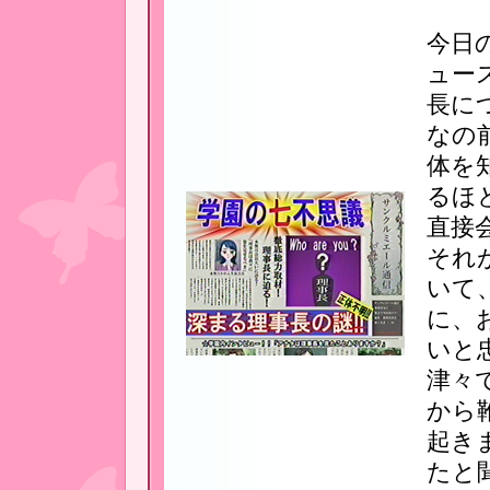
今日
ュー
長に
なの
体を
るほ
直接
それ
いて
に、
いと
津々
から
起き
たと