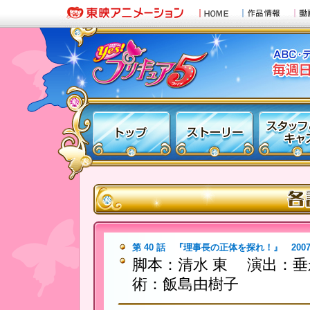
第 40 話 『理事長の正体を探れ！』 2007/1
脚本：清水 東 演出：
術：飯島由樹子