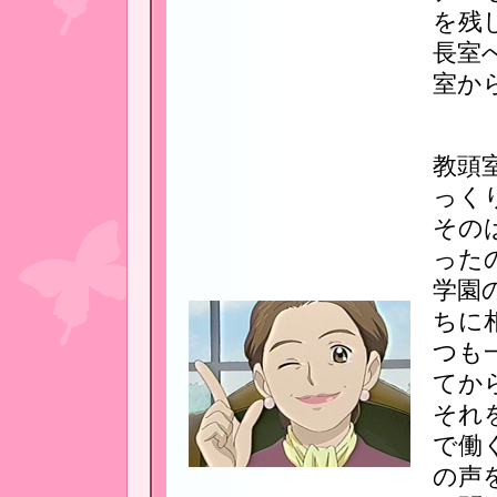
を残
長室
室か
教頭
っく
その
った
学園
ちに
つも
てか
それ
で働
の声