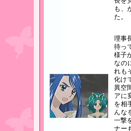
長を
も、
た。
理事
待っ
様子
なの
れも
化け
異空
アに
を相
んな
一撃
ナー