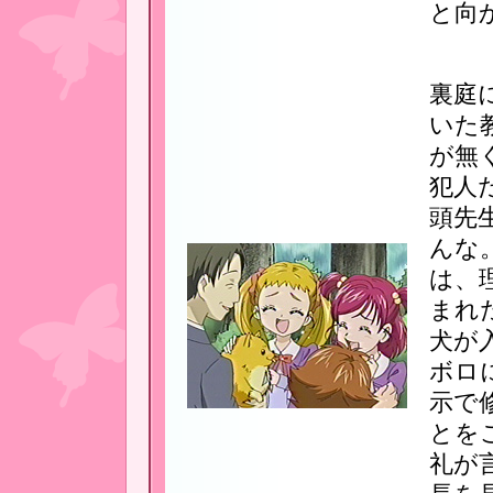
と向
裏庭
いた
が無
犯人
頭先
んな
は、
まれ
犬が
ボロ
示で
とを
礼が