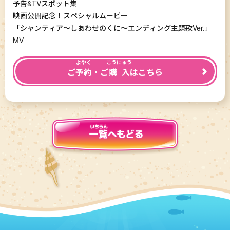
予告&TVスポット集
映画公開記念！スペシャルムービー
「シャンティア～しあわせのくに～エンディング主題歌Ver.」
MV
よやく
こうにゅう
ご
予約
・ご
購入
はこちら