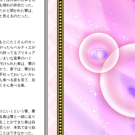
も憧れの存在だった。
たかと聞かれた響は、
と答えるのだった。
もとにたくさんのカッ
やったらベルティエが
の持ってるプリキュア
いまいな返事のハミ
付けられた奏は、響の
かう。家では、響がお
手伝っておいしいカレ
ん食べる姿を見て、自
くさん食べる奏。
りにいくという響。響
る奏は響と一緒に走り
ることができた奏は自
思うが、本気で走り始
ことはできなかった。