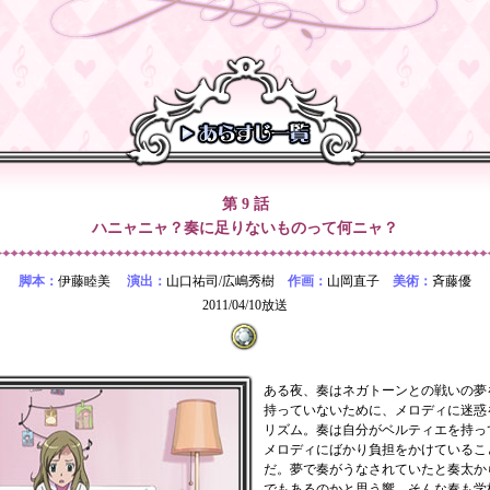
第 9 話
ハニャニャ？奏に足りないものって何ニャ？
脚本：
伊藤睦美
演出：
山口祐司/広嶋秀樹
作画：
山岡直子
美術：
斉藤優
2011/04/10放送
ある夜、奏はネガトーンとの戦いの夢
持っていないために、メロディに迷惑
リズム。奏は自分がベルティエを持っ
メロディにばかり負担をかけているこ
だ。夢で奏がうなされていたと奏太か
でもあるのかと思う響。そんな奏も学