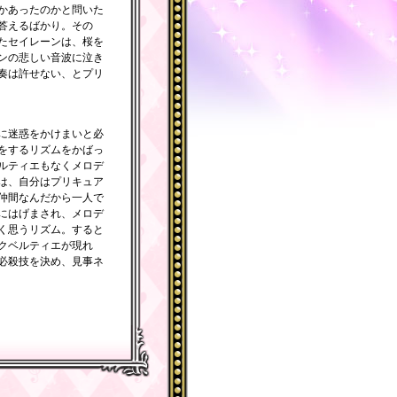
かあったのかと問いた
答えるばかり。その
たセイレーンは、桜を
ンの悲しい音波に泣き
奏は許せない、とプリ
に迷惑をかけまいと必
をするリズムをかばっ
ルティエもなくメロデ
は、自分はプリキュア
仲間なんだから一人で
にはげまされ、メロデ
く思うリズム。すると
クベルティエが現れ
必殺技を決め、見事ネ