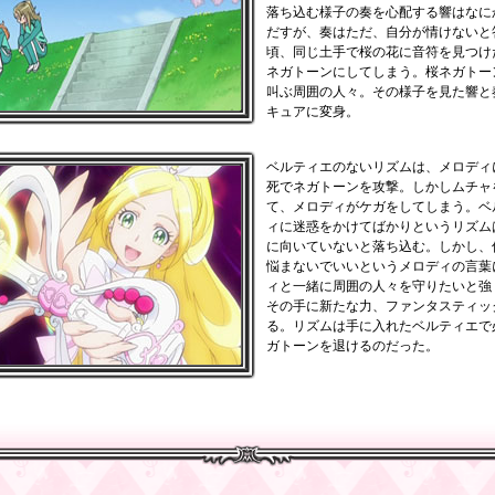
落ち込む様子の奏を心配する響はなに
だすが、奏はただ、自分が情けないと
頃、同じ土手で桜の花に音符を見つけ
ネガトーンにしてしまう。桜ネガトー
叫ぶ周囲の人々。その様子を見た響と
キュアに変身。
ベルティエのないリズムは、メロディ
死でネガトーンを攻撃。しかしムチャ
て、メロディがケガをしてしまう。ベ
ィに迷惑をかけてばかりというリズム
に向いていないと落ち込む。しかし、
悩まないでいいというメロディの言葉
ィと一緒に周囲の人々を守りたいと強
その手に新たな力、ファンタスティッ
る。リズムは手に入れたベルティエで
ガトーンを退けるのだった。