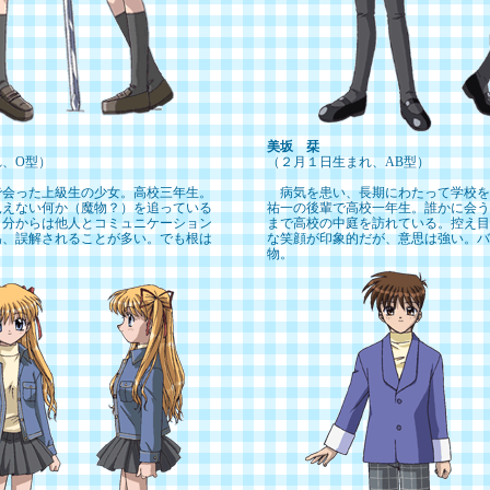
美坂 栞
、O型）
（２月１日生まれ、AB型）
会った上級生の少女。高校三年生。
病気を患い、長期にわたって学校を
見えない何か（魔物？）を追っている
祐一の後輩で高校一年生。誰かに会う
自分からは他人とコミュニケーション
まで高校の中庭を訪れている。控え目
為、誤解されることが多い。でも根は
な笑顔が印象的だが、意思は強い。バ
物。