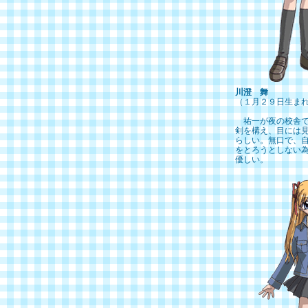
川澄 舞
（１月２９日生まれ
祐一が夜の校舎で
剣を構え、目には
らしい。無口で、
をとろうとしない
優しい。