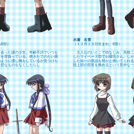
水瀬 名雪
AB型）
（１２月２３日生まれ、B型）
会った謎の少女。年齢不詳でいつも
主人公のいとこで幼なじみ。高校二
クを背負っている。焼きたてのたい焼
したマイペース型でお寝坊さん。しか
のように捜し物をしているが見つけら
した祐一の世話を何かと焼いてくれる
大切なものをなくしたらし
陸上部の部長を務めるという意外な一