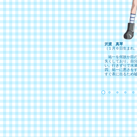
沢渡 真琴
（１月６日生まれ
祐一を何故か目の
失くしており、自
い。行きずりで水
四、祐一に悪さを
すぐ表に出るため