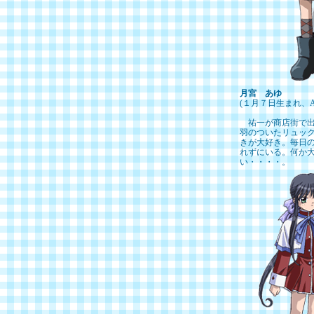
月宮 あゆ
(１月７日生まれ、
祐一が商店街で出
羽のついたリュッ
きが大好き。毎日
れずにいる。何か
い・・・・。