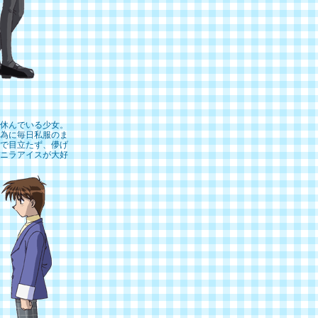
休んでいる少女。
為に毎日私服のま
で目立たず、儚げ
ニラアイスが大好