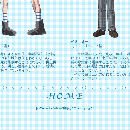
相沢 祐一
、？型）
（？？生まれ、？型）
敵にする女の子。年齢不詳。記憶を
この物語の主人公。高校二年生。両
分の名前以外は何もわからないらし
わせて、七年ぶりに北国の街に転校し
瀬家に居候することになるが、再三再
戚の水瀬家に居候することに。その街
する。明るい性格をしており、感情が
れた思い出の場所のはずだが、彼は何
嘘をつけないタイプ。
い出せないでいた・・・・。
やがて彼は五人の少女と出会いおぼ
たぐりよせていく。
(c)VisualArt's/Key/東映アニメーション