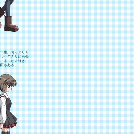
年生。おっとりと
し七年ぶりに再会
。ネコが大好き。
面もある。