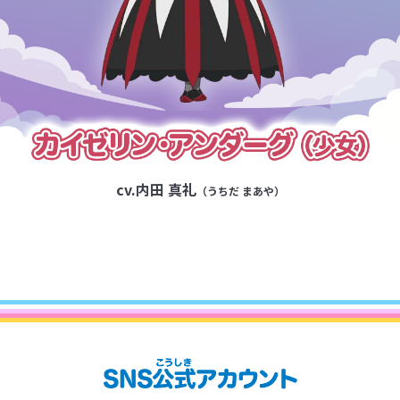
cv.内田 真礼
（うちだ まあや）