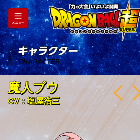
魔人ブウ
CV：塩屋浩三