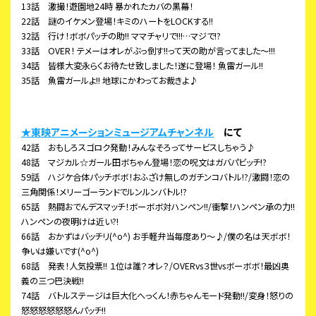
13話 激撮！遊園地24時 暴かれたカバの黒幕！
22話 謎のイケメン登場！キミのハートをLOCKする!!
32話 行け！ボボパッチの助!! ママチャリで!!!…マジで!?
33話 OVER！ テメーはオレがぶっ倒す!!って天の助が言ってました～!!!
34話 皆様大変永らくお待たせ致しました！遂に登場！ 魚雷ガール!!
35話 魚雷ガールよ!! 地球にかわってお裁きよ♪
★東映アニメーションミュージアムチャンネル
にて
42話 おもしろスゴロク発動！みんなそろってサービスしちゃう♪
48話 マジカル☆ガール田ボちゃん登場！恋の呪文はガバパビッチ!?
59話 ハジケ合体パッチボボ！おふざけ無しのガチンコバトル!?/激闘！恋の
三角関係！メリーゴーランドでルンルンバトル!?
65話 熱闘おでんデスマッチ！ボーボボ対ハンペン!!/衝撃！ハンペン承の力!!
ハンペンの夜明けは近い?!
66話 おかずはバッチリ(^o^) お手軽弁当毎度あり～♪/僕の名は天ボボ！
争いは嫌いです(^o^)
68話 発表！人気投票!! １位は誰？オレ？/OVERvs３世vsボーボボ！最凶奥
義の三つ巴決戦!!
74話 バトルステージは巨大化へっくん！赤ちゃんモード発動!!/変身！怒りの
怒怒怒怒怒怒んパッチ!!