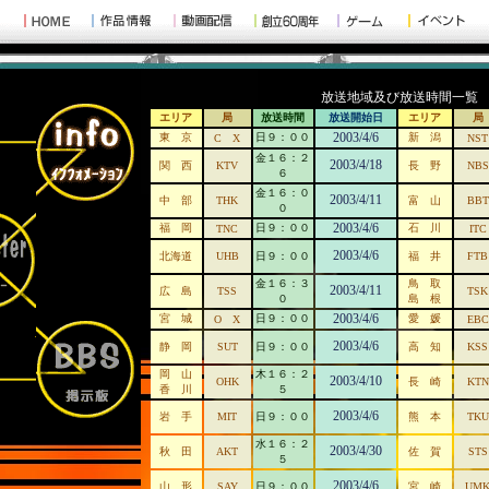
放送地域及び放送時間一覧
エリア
局
放送時間
放送開始日
エリア
局
2003/4/6
東 京
日９：００
新 潟
C X
NST
金１６：２
2003/4/18
関 西
KTV
長 野
NBS
６
金１６：０
2003/4/11
中 部
THK
富 山
BBT
０
2003/4/6
福 岡
日９：００
石 川
TNC
ITC
2003/4/6
北海道
UHB
日９：００
福 井
FTB
金１６：３
鳥 取
2003/4/11
広 島
TSS
TSK
０
島 根
2003/4/6
宮 城
日９：００
愛 媛
O X
EBC
2003/4/6
静 岡
SUT
日９：００
高 知
KSS
岡 山
木１６：２
2003/4/10
OHK
長 崎
KTN
香 川
５
2003/4/6
岩 手
MIT
日９：００
熊 本
TKU
水１６：２
2003/4/30
秋 田
AKT
佐 賀
STS
５
2003/4/6
山 形
SAY
日９：００
宮 崎
UM