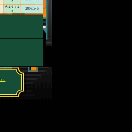
５
火１６：２
2003/5/ 6
５
イト