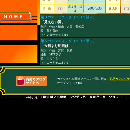
金１５：３
2003/5/30
福 島
FTV
鹿児島
KTS
２
第３のオープニング（１０１話～）
「見えない翼」
作詞・作曲・編曲 太田 美知彦
歌 谷本貴義
（インターチャネル）
第５のエンディング（１０１話～）
「今日より明日は」
作詞・作曲 芳賀 俊和
編曲 MTTラボ
歌 えちうら
（ポニーキャニオン）
ガッシュベル関連グッズを一同に紹介。
商品カタログサ
オープン！！(2/18)