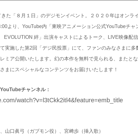
してきた「８月１日」のデジモンイベント。２０２０年はオンラ
:00より、YouTube内「東映アニメーション公式YouTube
T EVOLUTION 絆」出演キャストによるトーク、LIVE映像
て実施した第2回「デジ民投票」にて、ファンのみなさまに多
レミア公開いたします。幻の本作を無料で見られる、またとな
さまにスペシャルなコンテンツをお届けいたします！
ouTubeチャンネル：
e.com/watch?v=l3tCkk2itl4&feature=emb_title
、山口眞弓（ガブモン役）、宮﨑歩（挿入歌）