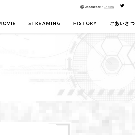
Japanease /
English
MOVIE
STREAMING
HISTORY
ごあいさ