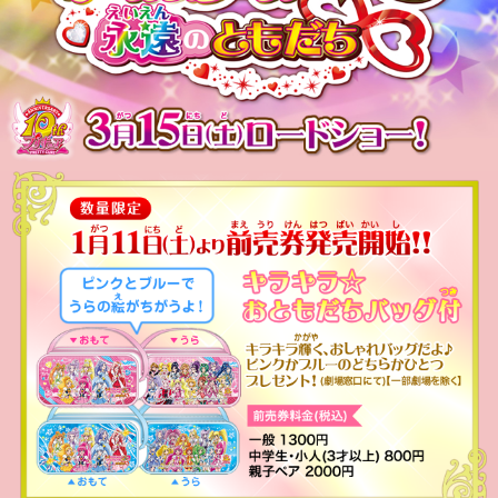
映画プリキュアオールスターズ Ｎｅｗ
3月15日(土)ロードショー