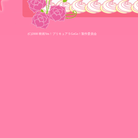
(C)2008 映画Yes！プリキュア５GoGo！製作委員会