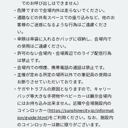
でのお呼び出しはできません）
・危険ですので会場内外は走らないでください。
・通路などの共有スペースでの座り込みなど、他のお
客様のご迷惑になるような行為はご遠慮くださ
い。
・傘類は傘袋に入れるかバッグに収納し、会場内で
の使用はご遠慮ください。
・許可のない会場内・会場周辺でのライブ配信行為
は禁止です。
・会場内での喫煙、携帯電話の通話は禁止です。
・主催が定める所定の場所以外での筆記具の使用は
お断りさせていただいております。
・ケガやトラブルの原因となりますので、キャリー
バッグ等大きな手荷物やベビーカーは展示会場内
にはお持ち込み出来ません。近隣や会場施設内の
コインロッカー(
https://sunshinecity.jp/informat
ion/guide.html
)をご利用ください。なお、施設内
のコインロッカーは数に限りがございます。