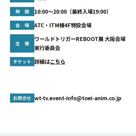
10:00～20:00（最終入場19:00）
時 間
ATC・ITM棟4F特設会場
会 場
ワールドトリガーREBOOT展 大阪会場
主 催
実行委員会
詳細は
こちら
チケット
wt-tv.event-info@toei-anim.co.jp
お問合せ