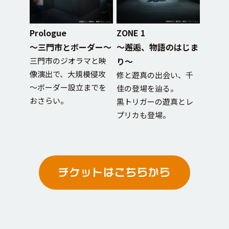
Prologue
ZONE 1
ZONE 
向けて結
～三門市とボーダー～
～邂逅、物語のはじま
～玉狛
三門市のジオラマと映
り～
決意～
像演出で、大規模侵攻
ジェクト
修と遊真の出会い、千
陽太郎
～ボーダー設立までを
佳の登場を辿る。
迎え。
おさらい。
メッセ
黒トリガーの遊真とレ
宇佐美
プリカも登場。
の解説
たちも
チケット
は
こちら
から