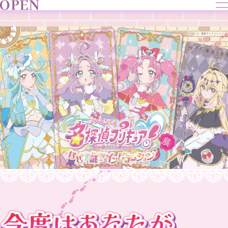
メ
ニ
ュ
ー
を
開
く