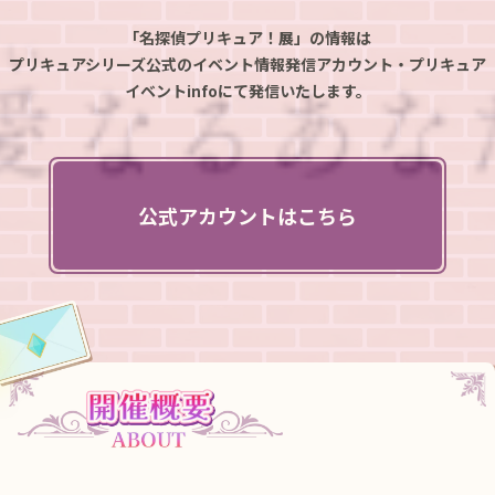
【横浜会場】ウェルカムハイタッチ会開催決定！!
「名探偵プリキュア！展」の情報は
2026.03.15
プリキュアシリーズ公式のイベント情報発信アカウント・プリキュア
横浜会場のチケット情報を公開！プレミアム先行入場は100名限
イベントinfoにて発信いたします。
定で開催!
2026.03.15
横浜会場の開催概要更新！
2026.03.01
公式アカウントはこちら
「名探偵プリキュア！展 なぜ？謎？！インビテーション」横浜
会場開催決定！