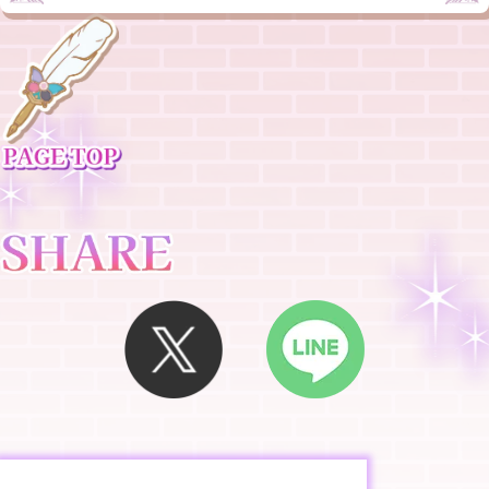
いたお客様は、全員ハイタッチ会にご参加いただけます。ハイ
タッチ会は一部日程のみの実施となりますので、参加をご希望
の方は必ず該当の公演回のチケットをご購入ください。
指定した時間内にご来場いただくようお願いいたします。 お時
間を過ぎてのご来場はご入場をお断りさせていただく可能性が
ございます。
「ハイタッチ会実施あり」の日時指定チケットをご購入いただ
いたお客様で、該当の指定時間内にご来場いただけなかった場
合は、ハイタッチ会に参加することができません。
「ハイタッチ会実施あり」の日時指定チケットは先着販売で
す。在庫無くなり次第の販売終了となります。
プレミアム先行入場券
プレミアム先行入場券をご購入のお客様は、1枚につきお一人
様1回のみご利用いただけます。
5/15(金)12:50から入場待機が可能です。それ以上早くお越し
いただくことはご遠慮ください。